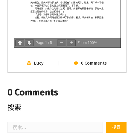
Page
1
/
5
Zoom
100%
Lucy
0 Comments
0 Comments
搜索
搜
索：