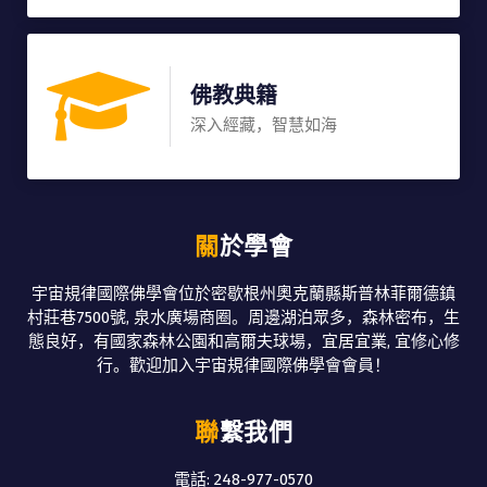
佛教典籍
深入經藏，智慧如海
關於學會
宇宙規律國際佛學會位於密歇根州奧克蘭縣斯普林菲爾德鎮
村莊巷7500號, 泉水廣場商圈。周邊湖泊眾多，森林密布，生
態良好，有國家森林公園和高爾夫球場，宜居宜業, 宜修心修
行。歡迎加入宇宙規律國際佛學會會員！
聯繫我們
電話: 248-977-0570