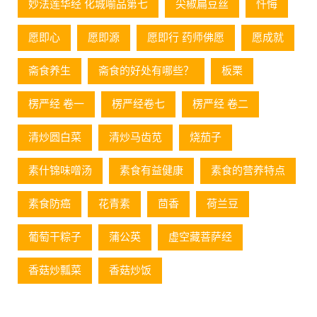
妙法莲华经 化城喻品第七
尖椒扁豆丝
忏悔
愿即心
愿即源
愿即行 药师佛愿
愿成就
斋食养生
斋食的好处有哪些？
板栗
楞严经 卷一
楞严经卷七
楞严经 卷二
清炒圆白菜
清炒马齿苋
烧茄子
素什锦味噌汤
素食有益健康
素食的营养特点
素食防癌
花青素
茴香
荷兰豆
葡萄⼲粽⼦
蒲公英
虚空藏菩萨经
香菇炒瓢菜
香菇炒饭