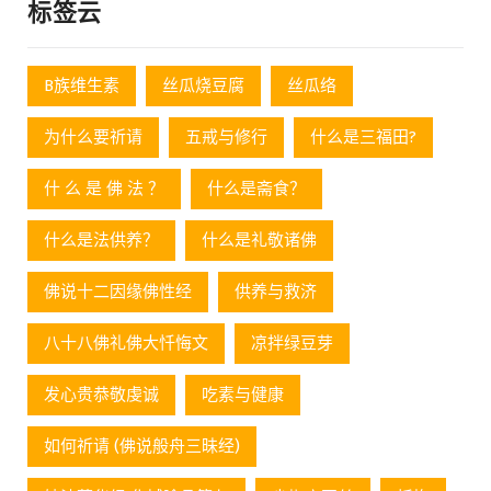
标签云
B族维生素
丝瓜烧豆腐
丝瓜络
为什么要祈请
五戒与修行
什么是三福田?
什 么 是 佛 法 ？
什么是斋食？
什么是法供养？
什么是礼敬诸佛
佛说十二因缘佛性经
供养与救济
八十八佛礼佛大忏悔文
凉拌绿豆芽
发心贵恭敬虔诚
吃素与健康
如何祈请 (佛说般舟三昧经)