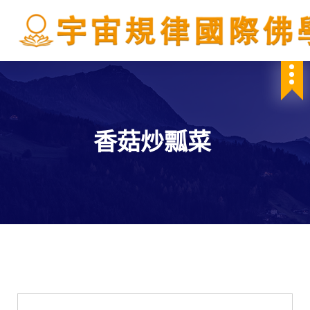
S
k
i
p
IBDSCL
t
o
c
o
n
香菇炒瓢菜
t
e
n
t
學會服務
每週一素