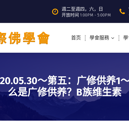
週二至週四，六，日
开放时间 1:00PM - 5:00PM
首页
學會服務
學
020.05.30～第五：广修供养1
么是广修供养？B族维生素