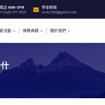
電話 9AM-5PM
學會郵箱
+1 (248)-977-0570
osifu7500@gmail.com
會活動
佛教典籍
關於我們
～什