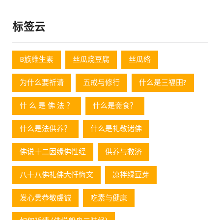
标签云
B族维生素
丝瓜烧豆腐
丝瓜络
为什么要祈请
五戒与修行
什么是三福田?
什 么 是 佛 法 ？
什么是斋食？
什么是法供养？
什么是礼敬诸佛
佛说十二因缘佛性经
供养与救济
八十八佛礼佛大忏悔文
凉拌绿豆芽
发心贵恭敬虔诚
吃素与健康