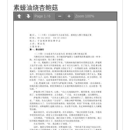
素蠔油烧杏鲍菇
Page
1
/
6
Zoom
100%