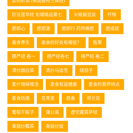
如何祈请 (佛说般舟三昧经)
妙法莲华经 化城喻品第七
尖椒扁豆丝
忏悔
愿即心
愿即源
愿即行 药师佛愿
愿成就
斋食养生
斋食的好处有哪些？
板栗
楞严经 卷一
楞严经卷七
楞严经 卷二
清炒圆白菜
清炒马齿苋
烧茄子
素什锦味噌汤
素食有益健康
素食的营养特点
素食防癌
花青素
茴香
荷兰豆
葡萄⼲粽⼦
蒲公英
虚空藏菩萨经
香菇炒瓢菜
香菇炒饭