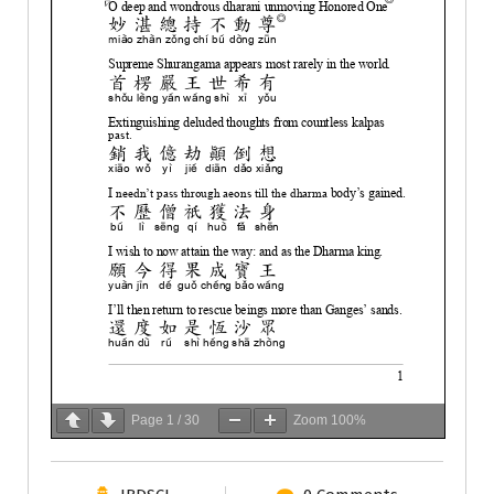
Page
1
/
30
Zoom
100%