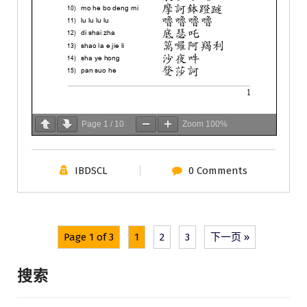
Page
1
/
10
Zoom
100%
IBDSCL
0 Comments
Page 1 of 3
1
2
3
下一页 »
搜索