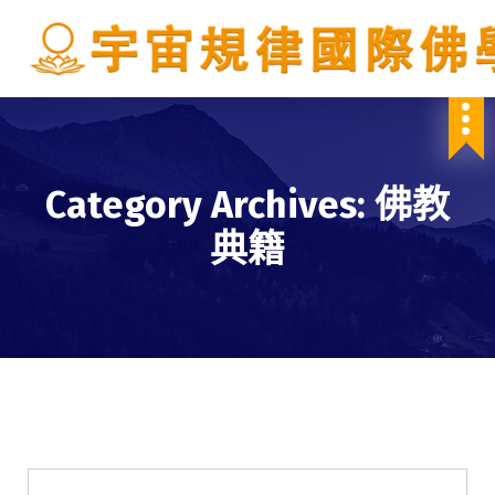
S
k
i
p
IBDSCL
t
o
c
o
Category Archives: 佛教
n
t
典籍
e
n
t
佛教心咒
學會服務
每週一素