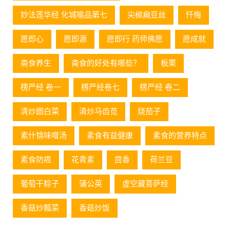
妙法莲华经 化城喻品第七
尖椒扁豆丝
忏悔
愿即心
愿即源
愿即行 药师佛愿
愿成就
斋食养生
斋食的好处有哪些？
板栗
楞严经 卷一
楞严经卷七
楞严经 卷二
清炒圆白菜
清炒马齿苋
烧茄子
素什锦味噌汤
素食有益健康
素食的营养特点
素食防癌
花青素
茴香
荷兰豆
葡萄⼲粽⼦
蒲公英
虚空藏菩萨经
香菇炒瓢菜
香菇炒饭