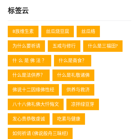
标签云
B族维生素
丝瓜烧豆腐
丝瓜络
为什么要祈请
五戒与修行
什么是三福田?
什 么 是 佛 法 ？
什么是斋食？
什么是法供养？
什么是礼敬诸佛
佛说十二因缘佛性经
供养与救济
八十八佛礼佛大忏悔文
凉拌绿豆芽
发心贵恭敬虔诚
吃素与健康
如何祈请 (佛说般舟三昧经)