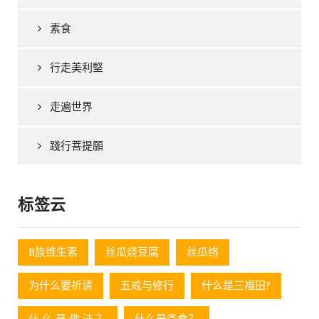
素食
行走美利堅
走遍世界
踐行菩提願
标签云
B族维生素
丝瓜烧豆腐
丝瓜络
为什么要祈请
五戒与修行
什么是三福田?
什 么 是 佛 法 ？
什么是斋食？