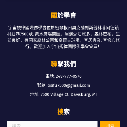
關於學會
宇宙規律國際佛學會位於密歇根州奧克蘭縣斯普林菲爾德鎮
村莊巷7500號, 泉水廣場商圈。周邊湖泊眾多，森林密布，生
態良好，有國家森林公園和高爾夫球場，宜居宜業, 宜修心修
行。歡迎加入宇宙規律國際佛學會會員！
聯繫我們
電話: 248-977-0570
郵箱: osifu7500@gmail.com
地址: 7500 Village Ct, Davisburg, MI
搜索
搜