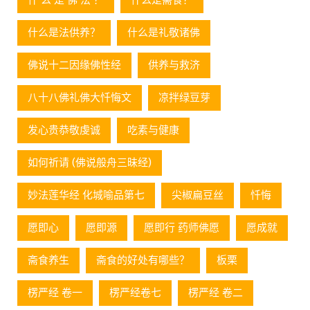
什么是法供养？
什么是礼敬诸佛
佛说十二因缘佛性经
供养与救济
八十八佛礼佛大忏悔文
凉拌绿豆芽
发心贵恭敬虔诚
吃素与健康
如何祈请 (佛说般舟三昧经)
妙法莲华经 化城喻品第七
尖椒扁豆丝
忏悔
愿即心
愿即源
愿即行 药师佛愿
愿成就
斋食养生
斋食的好处有哪些？
板栗
楞严经 卷一
楞严经卷七
楞严经 卷二