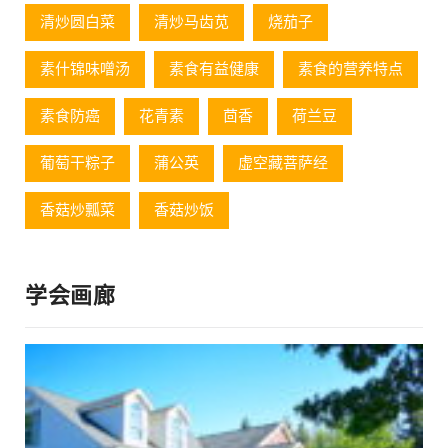
清炒圆白菜
清炒马齿苋
烧茄子
素什锦味噌汤
素食有益健康
素食的营养特点
素食防癌
花青素
茴香
荷兰豆
葡萄⼲粽⼦
蒲公英
虚空藏菩萨经
香菇炒瓢菜
香菇炒饭
学会画廊