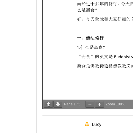
Page
1
/
5
Zoom
100%
Lucy