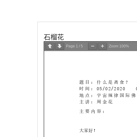
學會服務
每週一素
石榴花
Page
1
/
5
Zoom
100%