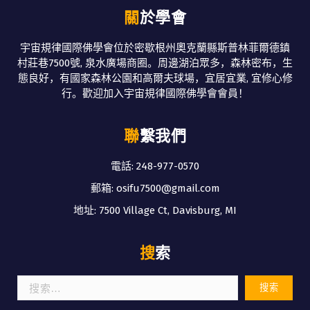
關於學會
宇宙規律國際佛學會位於密歇根州奧克蘭縣斯普林菲爾德鎮
村莊巷7500號, 泉水廣場商圈。周邊湖泊眾多，森林密布，生
態良好，有國家森林公園和高爾夫球場，宜居宜業, 宜修心修
行。歡迎加入宇宙規律國際佛學會會員！
聯繫我們
電話: 248-977-0570
郵箱: osifu7500@gmail.com
地址: 7500 Village Ct, Davisburg, MI
搜索
搜
索：