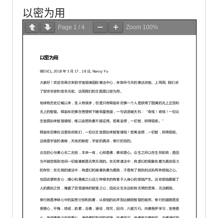
以密为用
Page
1
/
4
Zoom
100%