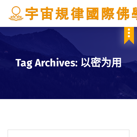
S
k
i
p
IBDSCL
t
o
c
o
n
Tag Archives: 以密为用
t
e
n
t
佛法講座
學會服務