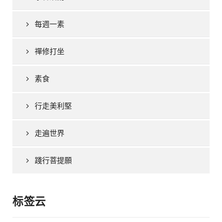
每週一素
禪修打坐
素食
行走美利堅
走遍世界
踐行菩提願
标签云