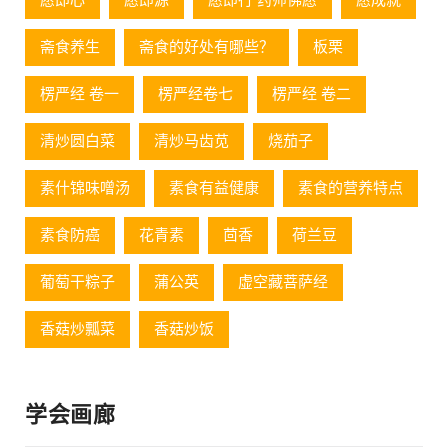
愿即心
愿即源
愿即行 药师佛愿
愿成就
斋食养生
斋食的好处有哪些？
板栗
楞严经 卷一
楞严经卷七
楞严经 卷二
清炒圆白菜
清炒马齿苋
烧茄子
素什锦味噌汤
素食有益健康
素食的营养特点
素食防癌
花青素
茴香
荷兰豆
葡萄⼲粽⼦
蒲公英
虚空藏菩萨经
香菇炒瓢菜
香菇炒饭
学会画廊