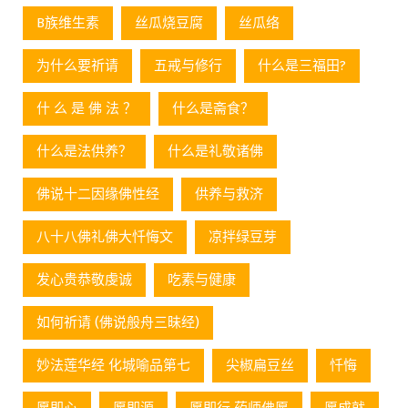
B族维生素
丝瓜烧豆腐
丝瓜络
为什么要祈请
五戒与修行
什么是三福田?
什 么 是 佛 法 ？
什么是斋食？
什么是法供养？
什么是礼敬诸佛
佛说十二因缘佛性经
供养与救济
八十八佛礼佛大忏悔文
凉拌绿豆芽
发心贵恭敬虔诚
吃素与健康
如何祈请 (佛说般舟三昧经)
妙法莲华经 化城喻品第七
尖椒扁豆丝
忏悔