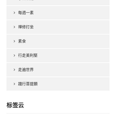
每週一素
禪修打坐
素食
行走美利堅
走遍世界
踐行菩提願
标签云