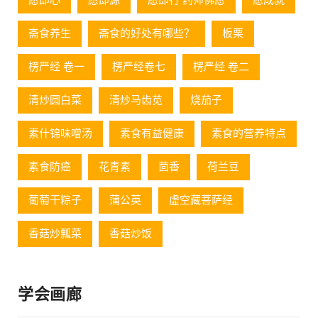
愿即心
愿即源
愿即行 药师佛愿
愿成就
斋食养生
斋食的好处有哪些？
板栗
楞严经 卷一
楞严经卷七
楞严经 卷二
清炒圆白菜
清炒马齿苋
烧茄子
素什锦味噌汤
素食有益健康
素食的营养特点
素食防癌
花青素
茴香
荷兰豆
葡萄⼲粽⼦
蒲公英
虚空藏菩萨经
香菇炒瓢菜
香菇炒饭
学会画廊