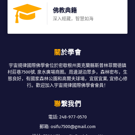
佛教典籍
深入經藏，智慧如海
關於學會
宇宙規律國際佛學會位於密歇根州奧克蘭縣斯普林菲爾德鎮
村莊巷7500號, 泉水廣場商圈。周邊湖泊眾多，森林密布，生
態良好，有國家森林公園和高爾夫球場，宜居宜業, 宜修心修
行。歡迎加入宇宙規律國際佛學會會員！
聯繫我們
電話: 248-977-0570
郵箱: osifu7500@gmail.com