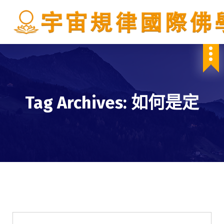
S
k
i
p
IBDSCL
t
o
c
o
n
Tag Archives: 如何是定
t
e
n
t
佛法講座
學會服務