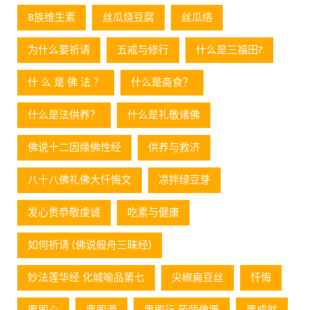
B族维生素
丝瓜烧豆腐
丝瓜络
为什么要祈请
五戒与修行
什么是三福田?
什 么 是 佛 法 ？
什么是斋食？
什么是法供养？
什么是礼敬诸佛
佛说十二因缘佛性经
供养与救济
八十八佛礼佛大忏悔文
凉拌绿豆芽
发心贵恭敬虔诚
吃素与健康
如何祈请 (佛说般舟三昧经)
妙法莲华经 化城喻品第七
尖椒扁豆丝
忏悔