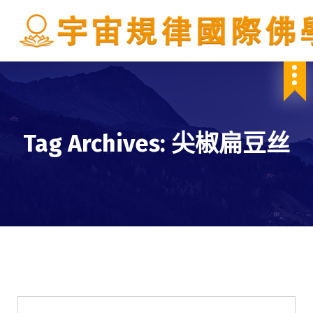
S
k
i
p
IBDSCL
t
o
c
o
n
Tag Archives: 尖椒扁豆丝
t
e
n
t
學會服務
每週一素