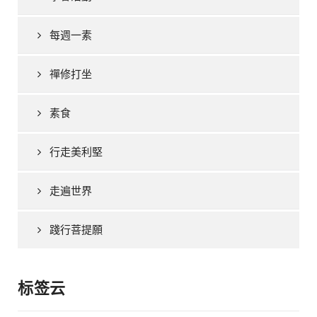
每週一素
禪修打坐
素食
行走美利堅
走遍世界
踐行菩提願
标签云