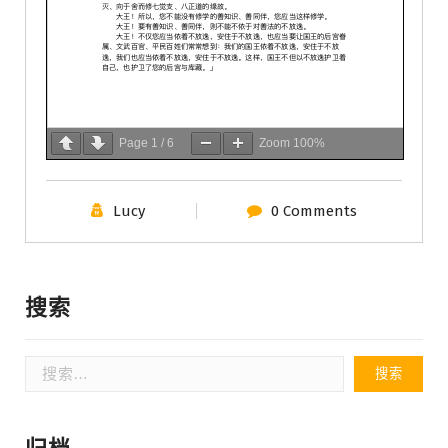
Page
1
/
6
Zoom
100%
Lucy
0 Comments
搜索
搜
索：