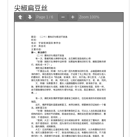
尖椒扁豆丝
Page
1
/
6
Zoom
100%