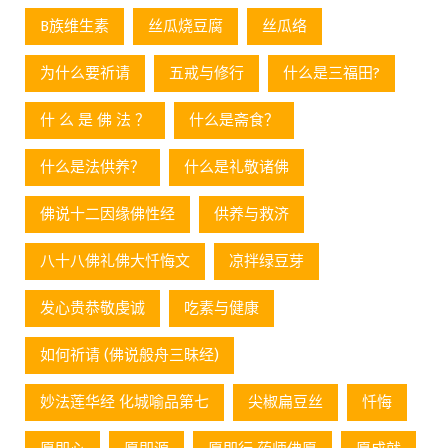
B族维生素
丝瓜烧豆腐
丝瓜络
为什么要祈请
五戒与修行
什么是三福田?
什 么 是 佛 法 ？
什么是斋食？
什么是法供养？
什么是礼敬诸佛
佛说十二因缘佛性经
供养与救济
八十八佛礼佛大忏悔文
凉拌绿豆芽
发心贵恭敬虔诚
吃素与健康
如何祈请 (佛说般舟三昧经)
妙法莲华经 化城喻品第七
尖椒扁豆丝
忏悔