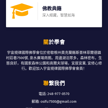
佛教典籍
深入經藏，智慧如海
關於學會
宇宙規律國際佛學會位於密歇根州奧克蘭縣斯普林菲爾德鎮
村莊巷7500號, 泉水廣場商圈。周邊湖泊眾多，森林密布，生
態良好，有國家森林公園和高爾夫球場，宜居宜業, 宜修心修
行。歡迎加入宇宙規律國際佛學會會員！
聯繫我們
電話: 248-977-0570
郵箱: osifu7500@gmail.com