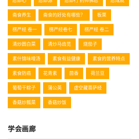
愿即心
愿即源
愿即行 药师佛愿
愿成就
斋食养生
斋食的好处有哪些？
板栗
楞严经 卷一
楞严经卷七
楞严经 卷二
清炒圆白菜
清炒马齿苋
烧茄子
素什锦味噌汤
素食有益健康
素食的营养特点
素食防癌
花青素
茴香
荷兰豆
葡萄⼲粽⼦
蒲公英
虚空藏菩萨经
香菇炒瓢菜
香菇炒饭
学会画廊