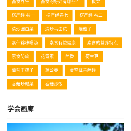
斋食养生
斋食的好处有哪些？
板栗
楞严经 卷一
楞严经卷七
楞严经 卷二
清炒圆白菜
清炒马齿苋
烧茄子
素什锦味噌汤
素食有益健康
素食的营养特点
素食防癌
花青素
茴香
荷兰豆
葡萄⼲粽⼦
蒲公英
虚空藏菩萨经
香菇炒瓢菜
香菇炒饭
学会画廊