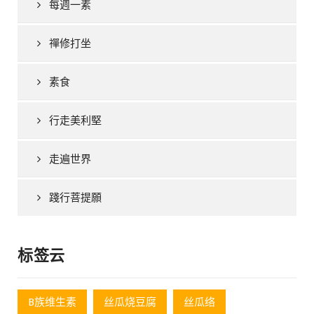
每週一素
禪修打坐
素食
行走美利堅
走遍世界
踐行菩提願
标签云
B族维生素
丝瓜烧豆腐
丝瓜络