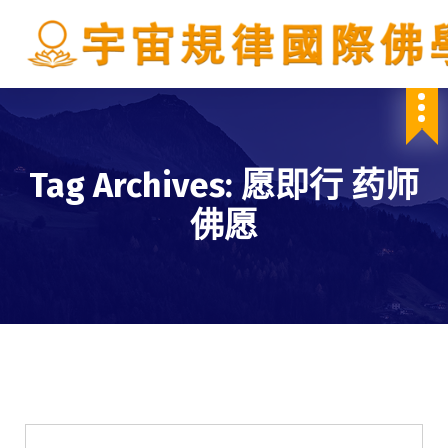
S
k
i
p
IBDSCL
t
o
c
o
Tag Archives: 愿即行 药师
n
t
佛愿
e
n
t
佛法講座
學會服務