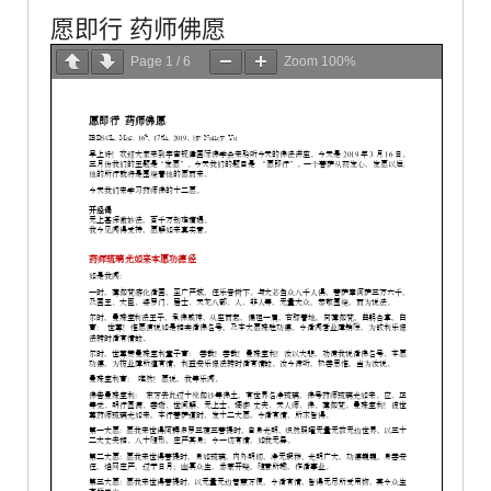
愿即行 药师佛愿
Page
1
/
6
Zoom
100%