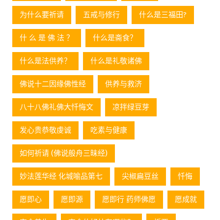
为什么要祈请
五戒与修行
什么是三福田?
什 么 是 佛 法 ？
什么是斋食？
什么是法供养？
什么是礼敬诸佛
佛说十二因缘佛性经
供养与救济
八十八佛礼佛大忏悔文
凉拌绿豆芽
发心贵恭敬虔诚
吃素与健康
如何祈请 (佛说般舟三昧经)
妙法莲华经 化城喻品第七
尖椒扁豆丝
忏悔
愿即心
愿即源
愿即行 药师佛愿
愿成就