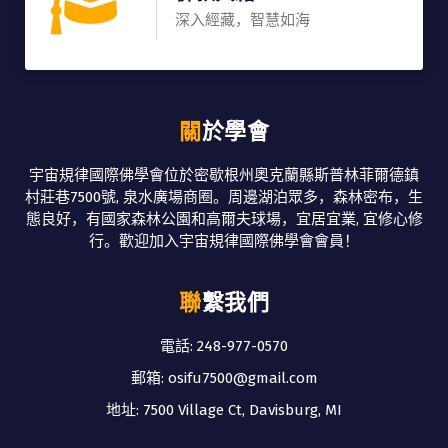
深入經藏，智慧如海
關於學會
宇宙規律國際佛學會位於密歇根州奧克蘭縣斯普林菲爾德鎮
村莊巷7500號, 泉水廣場商圈。周邊湖泊眾多，森林密布，生
態良好，有國家森林公園和高爾夫球場，宜居宜業, 宜修心修
行。歡迎加入宇宙規律國際佛學會會員！
聯繫我們
電話: 248-977-0570
郵箱: osifu7500@gmail.com
地址: 7500 Village Ct, Davisburg, MI