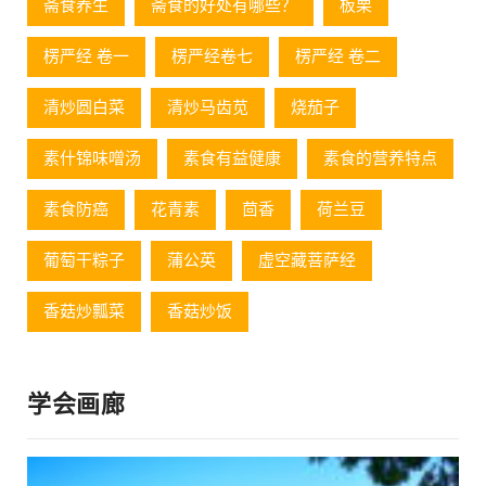
斋食养生
斋食的好处有哪些？
板栗
楞严经 卷一
楞严经卷七
楞严经 卷二
清炒圆白菜
清炒马齿苋
烧茄子
素什锦味噌汤
素食有益健康
素食的营养特点
素食防癌
花青素
茴香
荷兰豆
葡萄⼲粽⼦
蒲公英
虚空藏菩萨经
香菇炒瓢菜
香菇炒饭
学会画廊