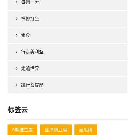
每週一素
禪修打坐
素食
行走美利堅
走遍世界
踐行菩提願
标签云
B族维生素
丝瓜烧豆腐
丝瓜络