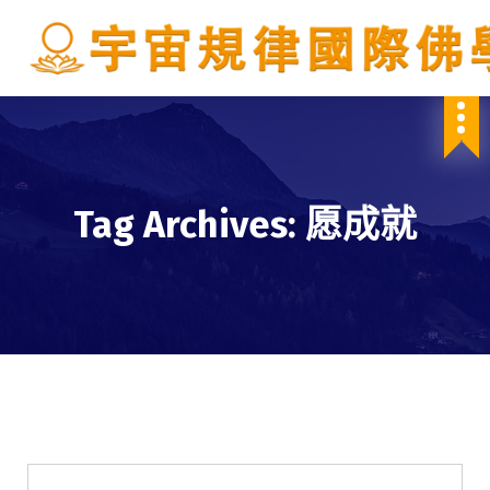
S
k
i
p
IBDSCL
t
o
c
o
n
Tag Archives: 愿成就
t
e
n
t
佛法講座
學會服務