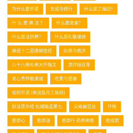
为什么要祈请
五戒与修行
什么是三福田?
什 么 是 佛 法 ？
什么是斋食？
什么是法供养？
什么是礼敬诸佛
佛说十二因缘佛性经
供养与救济
八十八佛礼佛大忏悔文
凉拌绿豆芽
发心贵恭敬虔诚
吃素与健康
如何祈请 (佛说般舟三昧经)
妙法莲华经 化城喻品第七
尖椒扁豆丝
忏悔
愿即心
愿即源
愿即行 药师佛愿
愿成就