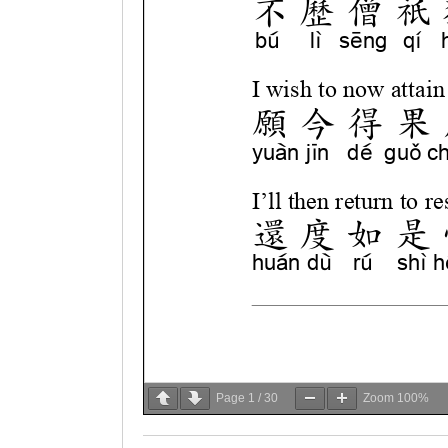
Page
1
/
30
Zoom
100%