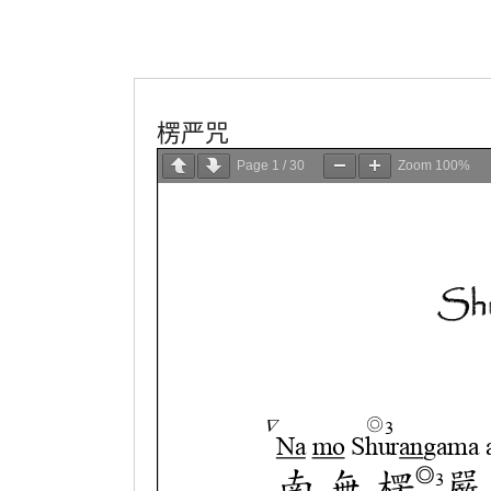
佛教典籍
佛教心咒
楞严咒
Page
1
/
30
Zoom
100%