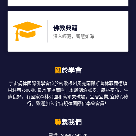
佛教典籍
深入經藏，智慧如海
關於學會
宇宙規律國際佛學會位於密歇根州奧克蘭縣斯普林菲爾德鎮
村莊巷7500號, 泉水廣場商圈。周邊湖泊眾多，森林密布，生
態良好，有國家森林公園和高爾夫球場，宜居宜業, 宜修心修
行。歡迎加入宇宙規律國際佛學會會員！
聯繫我們
電話: 248-977-0570