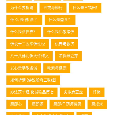
为什么要祈请
五戒与修行
什么是三福田?
什 么 是 佛 法 ？
什么是斋食？
什么是法供养？
什么是礼敬诸佛
佛说十二因缘佛性经
供养与救济
八十八佛礼佛大忏悔文
凉拌绿豆芽
发心贵恭敬虔诚
吃素与健康
如何祈请 (佛说般舟三昧经)
妙法莲华经 化城喻品第七
尖椒扁豆丝
忏悔
愿即心
愿即源
愿即行 药师佛愿
愿成就