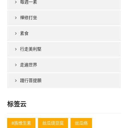
每週一素
禪修打坐
素食
行走美利堅
走遍世界
踐行菩提願
标签云
B族维生素
丝瓜烧豆腐
丝瓜络