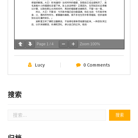
Page
1
/
4
Zoom
100%
Lucy
0 Comments
搜索
搜
索：