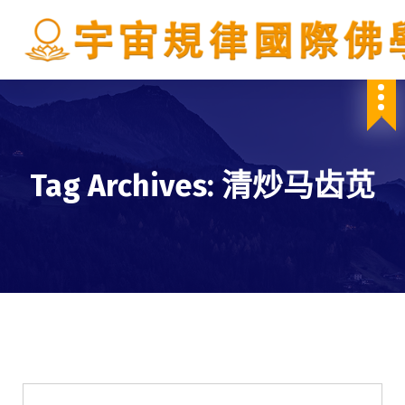
S
k
i
p
IBDSCL
t
o
c
o
n
Tag Archives: 清炒马齿苋
t
e
n
t
學會服務
每週一素