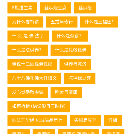
B族维生素
丝瓜烧豆腐
丝瓜络
为什么要祈请
五戒与修行
什么是三福田?
什 么 是 佛 法 ？
什么是斋食？
什么是法供养？
什么是礼敬诸佛
佛说十二因缘佛性经
供养与救济
八十八佛礼佛大忏悔文
凉拌绿豆芽
发心贵恭敬虔诚
吃素与健康
如何祈请 (佛说般舟三昧经)
妙法莲华经 化城喻品第七
尖椒扁豆丝
忏悔