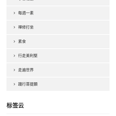
每週一素
禪修打坐
素食
行走美利堅
走遍世界
踐行菩提願
标签云