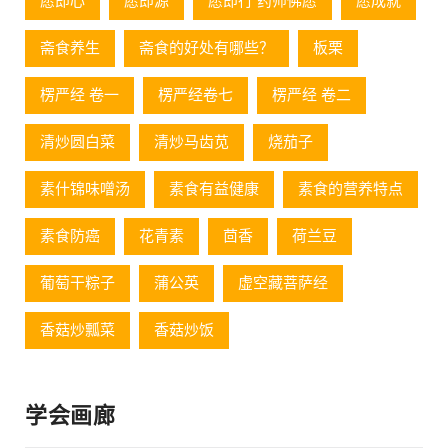
愿即心
愿即源
愿即行 药师佛愿
愿成就
斋食养生
斋食的好处有哪些？
板栗
楞严经 卷一
楞严经卷七
楞严经 卷二
清炒圆白菜
清炒马齿苋
烧茄子
素什锦味噌汤
素食有益健康
素食的营养特点
素食防癌
花青素
茴香
荷兰豆
葡萄⼲粽⼦
蒲公英
虚空藏菩萨经
香菇炒瓢菜
香菇炒饭
学会画廊