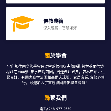
佛教典籍
深入經藏，智慧如海
關於學會
宇宙規律國際佛學會位於密歇根州奧克蘭縣斯普林菲爾德鎮
村莊巷7500號, 泉水廣場商圈。周邊湖泊眾多，森林密布，生
態良好，有國家森林公園和高爾夫球場，宜居宜業, 宜修心修
行。歡迎加入宇宙規律國際佛學會會員！
聯繫我們
電話: 248-977-0570