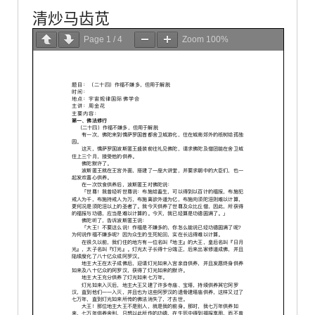
清炒马齿苋
Page
1
/
4
Zoom
100%