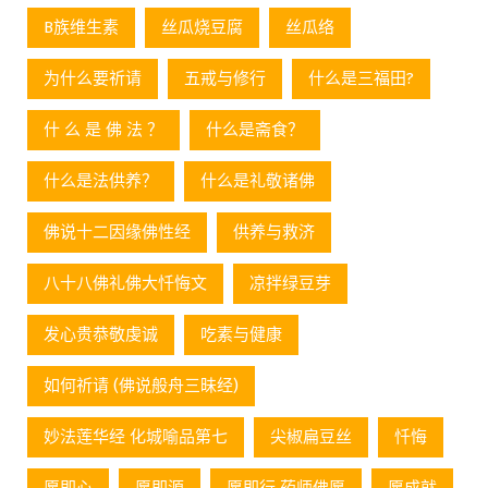
B族维生素
丝瓜烧豆腐
丝瓜络
为什么要祈请
五戒与修行
什么是三福田?
什 么 是 佛 法 ？
什么是斋食？
什么是法供养？
什么是礼敬诸佛
佛说十二因缘佛性经
供养与救济
八十八佛礼佛大忏悔文
凉拌绿豆芽
发心贵恭敬虔诚
吃素与健康
如何祈请 (佛说般舟三昧经)
妙法莲华经 化城喻品第七
尖椒扁豆丝
忏悔