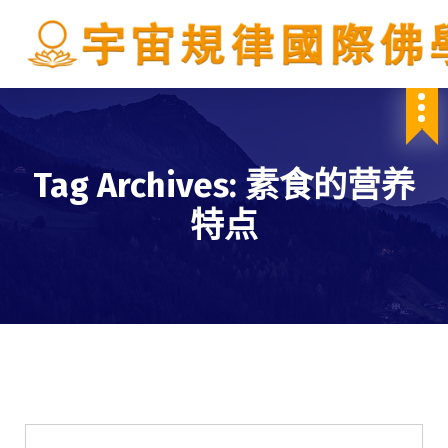
S
k
i
p
IBDSCL
t
o
c
o
Tag Archives: 素食的营养
n
t
特点
e
n
t
學會服務
每週一素