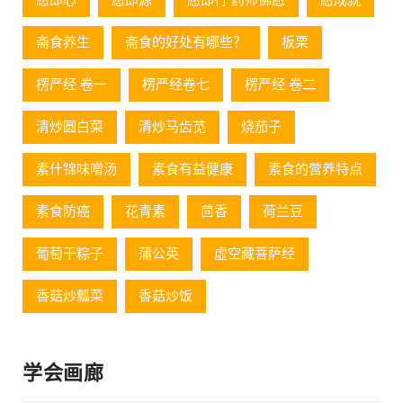
愿即心
愿即源
愿即行 药师佛愿
愿成就
斋食养生
斋食的好处有哪些？
板栗
楞严经 卷一
楞严经卷七
楞严经 卷二
清炒圆白菜
清炒马齿苋
烧茄子
素什锦味噌汤
素食有益健康
素食的营养特点
素食防癌
花青素
茴香
荷兰豆
葡萄⼲粽⼦
蒲公英
虚空藏菩萨经
香菇炒瓢菜
香菇炒饭
学会画廊