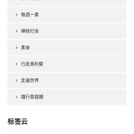
每週一素
禪修打坐
素食
行走美利堅
走遍世界
踐行菩提願
标签云