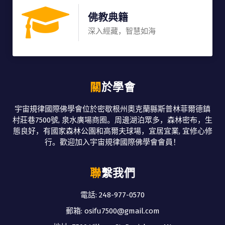
佛教典籍
深入經藏，智慧如海
關於學會
宇宙規律國際佛學會位於密歇根州奧克蘭縣斯普林菲爾德鎮
村莊巷7500號, 泉水廣場商圈。周邊湖泊眾多，森林密布，生
態良好，有國家森林公園和高爾夫球場，宜居宜業, 宜修心修
行。歡迎加入宇宙規律國際佛學會會員！
聯繫我們
電話: 248-977-0570
郵箱: osifu7500@gmail.com