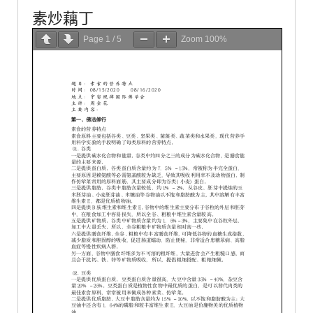
素炒藕丁
Page
1
/
5
Zoom
100%