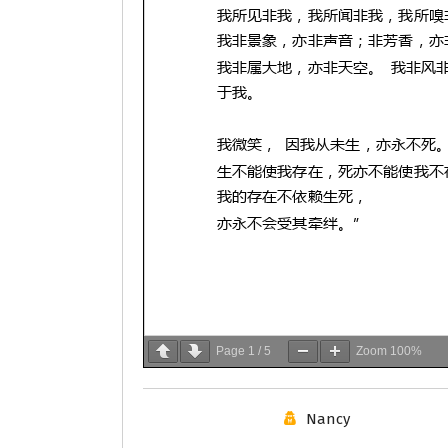
Page
1
/
5
Zoom
100%
Nancy