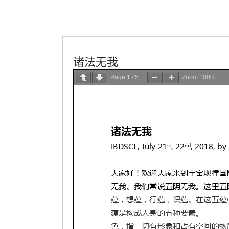
佛法講座
學會服務
诸法无我
Page
1
/
5
Zoom
100%