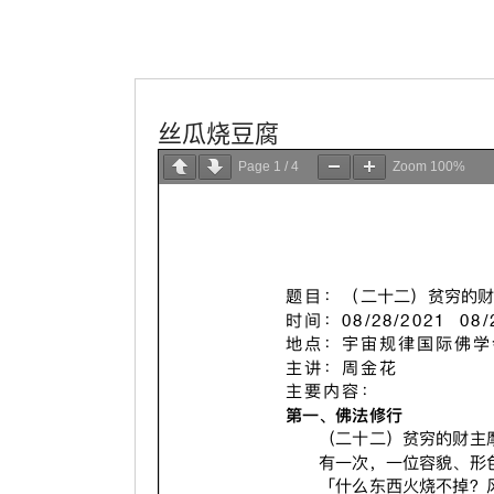
學會服務
每週一素
丝瓜烧豆腐
Page
1
/
4
Zoom
100%