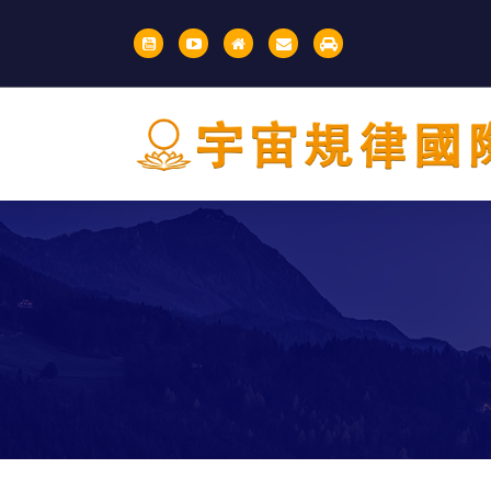
S
k
i
p
t
o
c
o
IBDSCL
n
t
e
n
t