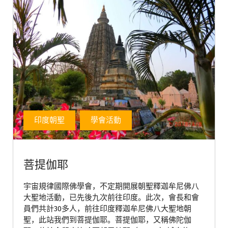
印度朝聖
學會活動
菩提伽耶
宇宙規律國際佛學會，不定期開展朝聖釋迦牟尼佛八
大聖地活動，已先後九次前往印度。此次，會長和會
員們共計30多人，前往印度釋迦牟尼佛八大聖地朝
聖，此站我們到菩提伽耶。菩提伽耶，又稱佛陀伽