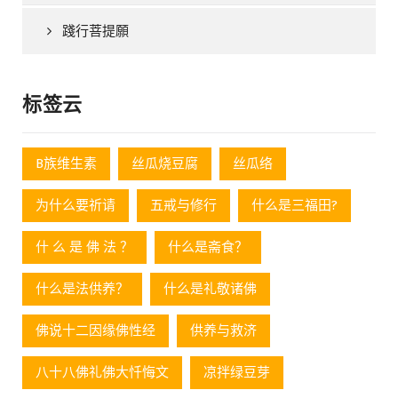
踐行菩提願
标签云
B族维生素
丝瓜烧豆腐
丝瓜络
为什么要祈请
五戒与修行
什么是三福田?
什 么 是 佛 法 ？
什么是斋食？
什么是法供养？
什么是礼敬诸佛
佛说十二因缘佛性经
供养与救济
八十八佛礼佛大忏悔文
凉拌绿豆芽