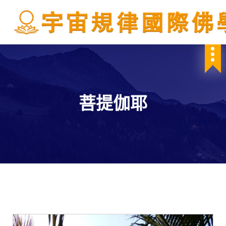
S
k
i
p
IBDSCL
t
o
c
o
n
菩提伽耶
t
e
n
t