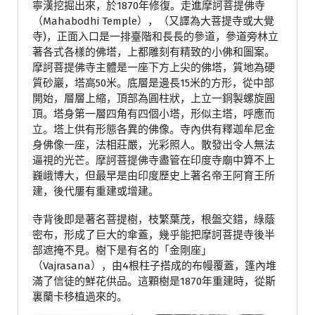
寧漢挖掘出來，於1870年修復。走進摩訶菩提佛寺
（Mahabodhi Temple），（又譯為大菩提寺或大覺
寺)，正面入口是一排臺階和長長的參道，參道旁林立
著各式各樣的佛塔，上都雕刻有精致的小佛和圖案。
摩訶菩提佛寺主體是一座下方上尖的佛塔，質地為硬
質砂巖，塔高50米。底層是邊長15米的方形，從中部
開始，層層上縮，頂部為圓柱狀，上立一銅製螺旋圓
頂。塔身第一層四角有四個小塔，形似主塔，呼應而
立。塔上供有形態各異的佛像。寺內供有釋迦牟尼金
身佛像一座，法相莊嚴，光彩照人。散發出令人無法
逼視的光芒。摩訶菩提佛寺盡管在印度寺廟中算不上
巍峨博大，但最早是由印度歷史上著名帝王阿育王所
建，後代屢有重建或增建。
寺背後即是著名菩提樹，枝繁葉茂，根盤交錯，綠蔭
密布，形成了巨大的傘蓋，幾乎能把摩訶菩提寺後半
部遮掩不見。樹下是有名的「金剛座」
（Vajrasana），由4根柱子搭成的布幔覆蓋，篷內堆
滿了信徒的鮮花供品。這顆樹是1870年重建時，從斯
裏蘭卡移植過來的。