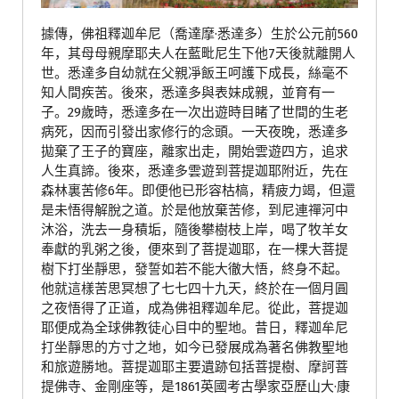
據傳，佛祖釋迦牟尼（喬達摩·悉達多）生於公元前560
年，其母母親摩耶夫人在藍毗尼生下他7天後就離開人
世。悉達多自幼就在父親凈飯王呵護下成長，絲毫不
知人間疾苦。後來，悉達多與表妹成親，並育有一
子。29歲時，悉達多在一次出遊時目睹了世間的生老
病死，因而引發出家修行的念頭。一天夜晚，悉達多
拋棄了王子的寶座，離家出走，開始雲遊四方，追求
人生真諦。後來，悉達多雲遊到菩提迦耶附近，先在
森林裏苦修6年。即便他已形容枯槁，精疲力竭，但還
是未悟得解脫之道。於是他放棄苦修，到尼連禪河中
沐浴，洗去一身積垢，隨後攀樹枝上岸，喝了牧羊女
奉獻的乳粥之後，便來到了菩提迦耶，在一棵大菩提
樹下打坐靜思，發誓如若不能大徹大悟，終身不起。
他就這樣苦思冥想了七七四十九天，終於在一個月圓
之夜悟得了正道，成為佛祖釋迦牟尼。從此，菩提迦
耶便成為全球佛教徒心目中的聖地。昔日，釋迦牟尼
打坐靜思的方寸之地，如今已發展成為著名佛教聖地
和旅遊勝地。菩提迦耶主要遺跡包括菩提樹、摩訶菩
提佛寺、金剛座等，是1861英國考古學家亞歷山大·康