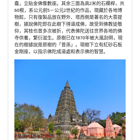
龕，立貼金佛像數座。其余三面為高2米的石欄桿，共
60根，系公元前5－公元2世紀的作品，現藏於各地博
物館，只有復製品放在野外、塔西側是著名的大菩提
樹，據說佛陀即在此樹下得道成佛，故受到佛教徒敬
仰，其枝也曾多次被折，代表佛陀送往世界各地的佛
寺供養，繁衍滋生。原樹已在1870年被大風刮倒，現
在的樹據說是原樹的「曾孫」。現樹下立有紅砂石板
金剛座，以指示佛陀成道處和表示佛的智慧。