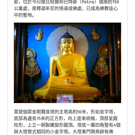
耶，位於今印度比哈爾邦巴特那（Patna）城南約150
公裏處，是釋迦牟尼的悟道成佛處，已成為佛教徒心
中的聖地。
菩提伽耶金剛寶座塔的主塔高約50米，形如金字塔，
底部為邊長15米的正方形，向上逐漸收縮，頂部呈圓
柱形，上立一銅製螺旋形圓頂。塔底一層四角豎有4個
與大塔營式相同的小金字塔。大塔東門兩旁辟有佛