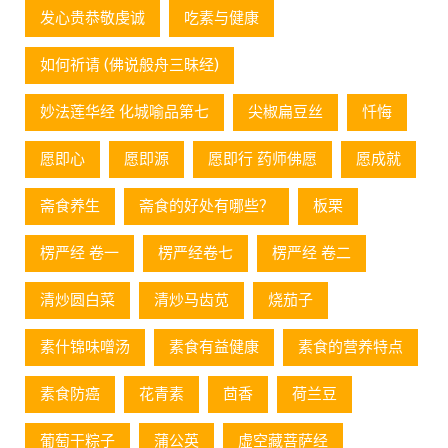
发心贵恭敬虔诚
吃素与健康
如何祈请 (佛说般舟三昧经)
妙法莲华经 化城喻品第七
尖椒扁豆丝
忏悔
愿即心
愿即源
愿即行 药师佛愿
愿成就
斋食养生
斋食的好处有哪些？
板栗
楞严经 卷一
楞严经卷七
楞严经 卷二
清炒圆白菜
清炒马齿苋
烧茄子
素什锦味噌汤
素食有益健康
素食的营养特点
素食防癌
花青素
茴香
荷兰豆
葡萄⼲粽⼦
蒲公英
虚空藏菩萨经