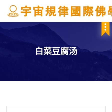
S
k
i
p
IBDSCL
t
o
c
o
n
白菜豆腐汤
t
e
n
t
學會服務
每週一素