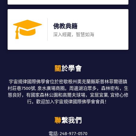
佛教典籍
深入經藏，智慧如海
關於學會
宇宙規律國際佛學會位於密歇根州奧克蘭縣斯普林菲爾德鎮
村莊巷7500號, 泉水廣場商圈。周邊湖泊眾多，森林密布，生
態良好，有國家森林公園和高爾夫球場，宜居宜業, 宜修心修
行。歡迎加入宇宙規律國際佛學會會員！
聯繫我們
電話: 248-977-0570