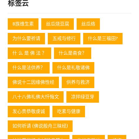
标签云
B族维生素
丝瓜烧豆腐
丝瓜络
为什么要祈请
五戒与修行
什么是三福田?
什 么 是 佛 法 ？
什么是斋食？
什么是法供养？
什么是礼敬诸佛
佛说十二因缘佛性经
供养与救济
八十八佛礼佛大忏悔文
凉拌绿豆芽
发心贵恭敬虔诚
吃素与健康
如何祈请 (佛说般舟三昧经)