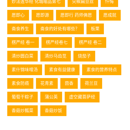
妙法莲华经 化城喻品第七
尖椒扁豆丝
忏悔
愿即心
愿即源
愿即行 药师佛愿
愿成就
斋食养生
斋食的好处有哪些？
板栗
楞严经 卷一
楞严经卷七
楞严经 卷二
清炒圆白菜
清炒马齿苋
烧茄子
素什锦味噌汤
素食有益健康
素食的营养特点
素食防癌
花青素
茴香
荷兰豆
葡萄⼲粽⼦
蒲公英
虚空藏菩萨经
香菇炒瓢菜
香菇炒饭