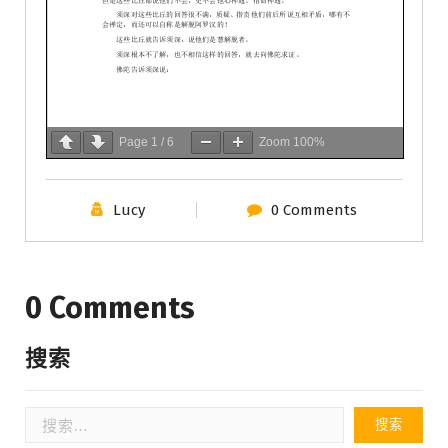
Page
1
/
6
Zoom
100%
Lucy
0 Comments
0 Comments
搜索
搜
索：