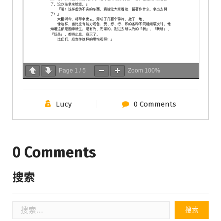
Page
1
/
5
Zoom
100%
Lucy
0 Comments
0 Comments
搜索
搜
索：