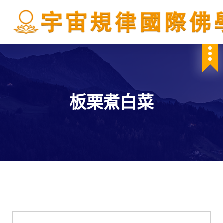
S
k
i
p
IBDSCL
t
o
c
o
n
板栗煮白菜
t
e
n
t
學會服務
每週一素