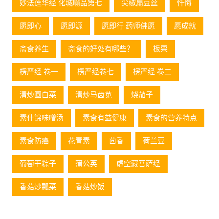
妙法莲华经 化城喻品第七
尖椒扁豆丝
忏悔
愿即心
愿即源
愿即行 药师佛愿
愿成就
斋食养生
斋食的好处有哪些？
板栗
楞严经 卷一
楞严经卷七
楞严经 卷二
清炒圆白菜
清炒马齿苋
烧茄子
素什锦味噌汤
素食有益健康
素食的营养特点
素食防癌
花青素
茴香
荷兰豆
葡萄⼲粽⼦
蒲公英
虚空藏菩萨经
香菇炒瓢菜
香菇炒饭