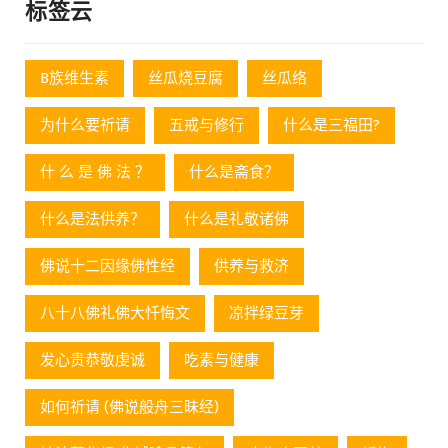
标签云
B族维生素
丝瓜烧豆腐
丝瓜络
为什么要祈请
五戒与修行
什么是三福田?
什 么 是 佛 法 ？
什么是斋食？
什么是法供养？
什么是礼敬诸佛
佛说十二因缘佛性经
供养与救济
八十八佛礼佛大忏悔文
凉拌绿豆芽
发心贵恭敬虔诚
吃素与健康
如何祈请 (佛说般舟三昧经)