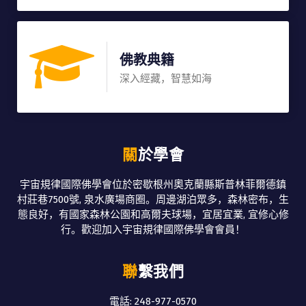
佛教典籍
深入經藏，智慧如海
關於學會
宇宙規律國際佛學會位於密歇根州奧克蘭縣斯普林菲爾德鎮
村莊巷7500號, 泉水廣場商圈。周邊湖泊眾多，森林密布，生
態良好，有國家森林公園和高爾夫球場，宜居宜業, 宜修心修
行。歡迎加入宇宙規律國際佛學會會員！
聯繫我們
電話: 248-977-0570