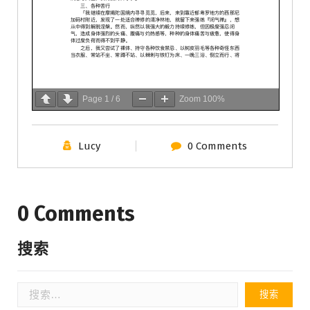
Page
1
/
6
Zoom
100%
Lucy
0 Comments
0 Comments
搜索
搜
索：