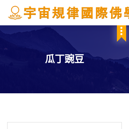
S
k
i
p
IBDSCL
t
o
c
o
n
瓜丁豌豆
t
e
n
t
學會服務
每週一素