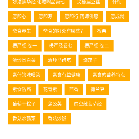
妙法莲华经 化城喻品第七
尖椒扁豆丝
忏悔
愿即心
愿即源
愿即行 药师佛愿
愿成就
斋食养生
斋食的好处有哪些？
板栗
楞严经 卷一
楞严经卷七
楞严经 卷二
清炒圆白菜
清炒马齿苋
烧茄子
素什锦味噌汤
素食有益健康
素食的营养特点
素食防癌
花青素
茴香
荷兰豆
葡萄⼲粽⼦
蒲公英
虚空藏菩萨经
香菇炒瓢菜
香菇炒饭