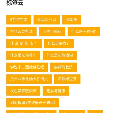
标签云
B族维生素
丝瓜烧豆腐
丝瓜络
为什么要祈请
五戒与修行
什么是三福田?
什 么 是 佛 法 ？
什么是斋食？
什么是法供养？
什么是礼敬诸佛
佛说十二因缘佛性经
供养与救济
八十八佛礼佛大忏悔文
凉拌绿豆芽
发心贵恭敬虔诚
吃素与健康
如何祈请 (佛说般舟三昧经)