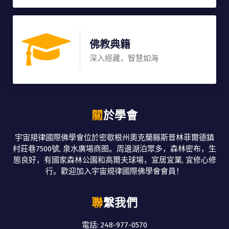
佛教典籍
深入經藏，智慧如海
關於學會
宇宙規律國際佛學會位於密歇根州奧克蘭縣斯普林菲爾德鎮
村莊巷7500號, 泉水廣場商圈。周邊湖泊眾多，森林密布，生
態良好，有國家森林公園和高爾夫球場，宜居宜業, 宜修心修
行。歡迎加入宇宙規律國際佛學會會員！
聯繫我們
電話: 248-977-0570