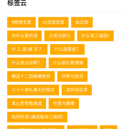
标签云
B族维生素
丝瓜烧豆腐
丝瓜络
为什么要祈请
五戒与修行
什么是三福田?
什 么 是 佛 法 ？
什么是斋食？
什么是法供养？
什么是礼敬诸佛
佛说十二因缘佛性经
供养与救济
八十八佛礼佛大忏悔文
凉拌绿豆芽
发心贵恭敬虔诚
吃素与健康
如何祈请 (佛说般舟三昧经)