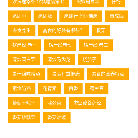
妙法莲华经 化城喻品第七
尖椒扁豆丝
忏悔
愿即心
愿即源
愿即行 药师佛愿
愿成就
斋食养生
斋食的好处有哪些？
板栗
楞严经 卷一
楞严经卷七
楞严经 卷二
清炒圆白菜
清炒马齿苋
烧茄子
素什锦味噌汤
素食有益健康
素食的营养特点
素食防癌
花青素
茴香
荷兰豆
葡萄⼲粽⼦
蒲公英
虚空藏菩萨经
香菇炒瓢菜
香菇炒饭