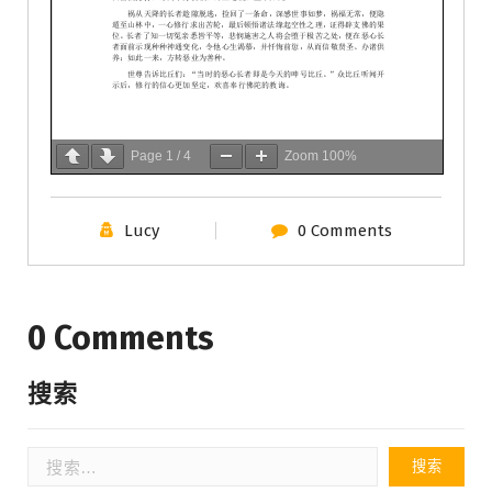
Page
1
/
4
Zoom
100%
Lucy
0 Comments
0 Comments
搜索
搜
索：