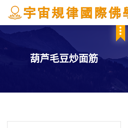
S
k
i
p
IBDSCL
t
o
c
o
n
葫芦毛豆炒面筋
t
e
n
t
學會服務
每週一素