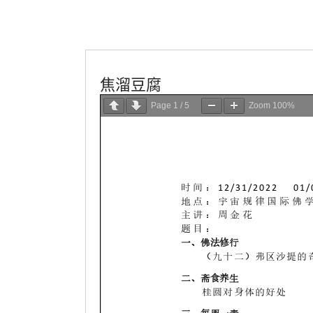
學會服務
每週一素
焦溜豆腐
Page
1
/
5
Zoom
100%