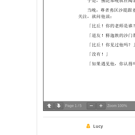
Page
1
/
5
Zoom
100%
Lucy