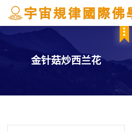
S
k
i
p
IBDSCL
t
o
c
o
n
金针菇炒西兰花
t
e
n
t
學會服務
每週一素