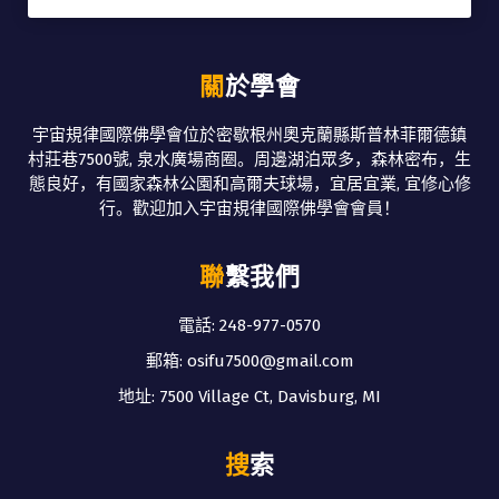
關於學會
宇宙規律國際佛學會位於密歇根州奧克蘭縣斯普林菲爾德鎮
村莊巷7500號, 泉水廣場商圈。周邊湖泊眾多，森林密布，生
態良好，有國家森林公園和高爾夫球場，宜居宜業, 宜修心修
行。歡迎加入宇宙規律國際佛學會會員！
聯繫我們
電話: 248-977-0570
郵箱: osifu7500@gmail.com
地址: 7500 Village Ct, Davisburg, MI
搜索