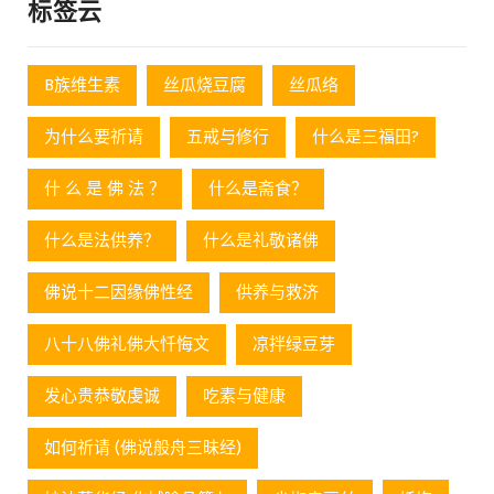
标签云
B族维生素
丝瓜烧豆腐
丝瓜络
为什么要祈请
五戒与修行
什么是三福田?
什 么 是 佛 法 ？
什么是斋食？
什么是法供养？
什么是礼敬诸佛
佛说十二因缘佛性经
供养与救济
八十八佛礼佛大忏悔文
凉拌绿豆芽
发心贵恭敬虔诚
吃素与健康
如何祈请 (佛说般舟三昧经)