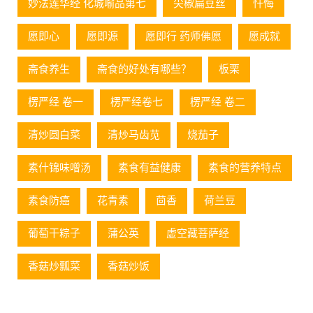
妙法莲华经 化城喻品第七
尖椒扁豆丝
忏悔
愿即心
愿即源
愿即行 药师佛愿
愿成就
斋食养生
斋食的好处有哪些？
板栗
楞严经 卷一
楞严经卷七
楞严经 卷二
清炒圆白菜
清炒马齿苋
烧茄子
素什锦味噌汤
素食有益健康
素食的营养特点
素食防癌
花青素
茴香
荷兰豆
葡萄⼲粽⼦
蒲公英
虚空藏菩萨经
香菇炒瓢菜
香菇炒饭