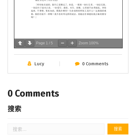
Page
1
/
5
Zoom
100%
Lucy
0 Comments
0 Comments
搜索
搜
索：