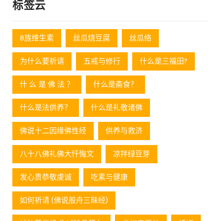
标签云
B族维生素
丝瓜烧豆腐
丝瓜络
为什么要祈请
五戒与修行
什么是三福田?
什 么 是 佛 法 ？
什么是斋食？
什么是法供养？
什么是礼敬诸佛
佛说十二因缘佛性经
供养与救济
八十八佛礼佛大忏悔文
凉拌绿豆芽
发心贵恭敬虔诚
吃素与健康
如何祈请 (佛说般舟三昧经)