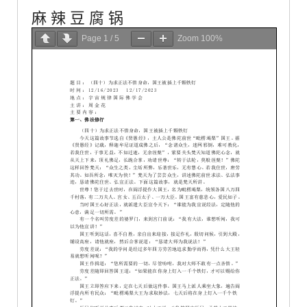
麻 辣 豆 腐 锅
Page
1
/
5
Zoom
100%