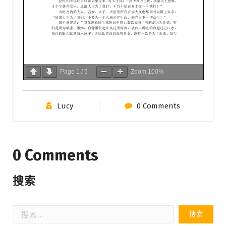
Page
1
/
5
Zoom
100%
Lucy
0 Comments
0 Comments
搜索
搜
索：