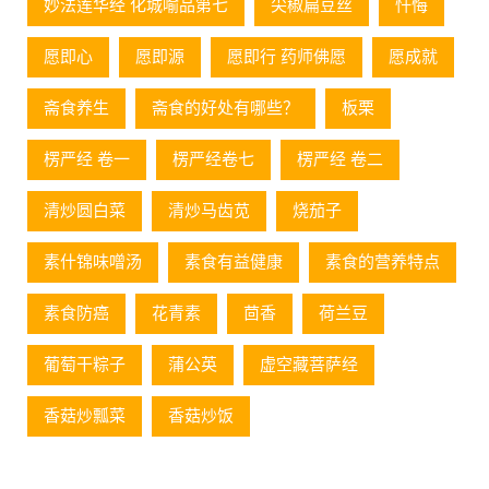
妙法莲华经 化城喻品第七
尖椒扁豆丝
忏悔
愿即心
愿即源
愿即行 药师佛愿
愿成就
斋食养生
斋食的好处有哪些？
板栗
楞严经 卷一
楞严经卷七
楞严经 卷二
清炒圆白菜
清炒马齿苋
烧茄子
素什锦味噌汤
素食有益健康
素食的营养特点
素食防癌
花青素
茴香
荷兰豆
葡萄⼲粽⼦
蒲公英
虚空藏菩萨经
香菇炒瓢菜
香菇炒饭