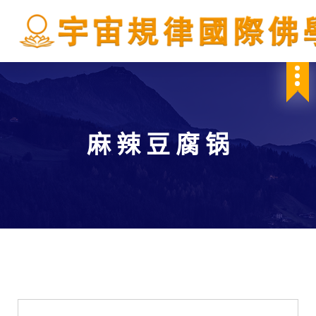
S
k
i
p
IBDSCL
t
o
c
o
n
麻 辣 豆 腐 锅
t
e
n
t
學會服務
每週一素