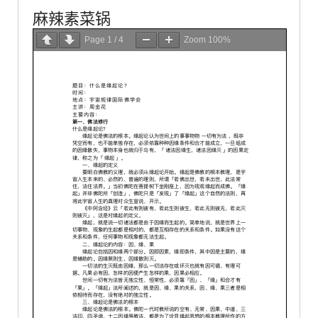
麻辣素菜锅
Page
1
/
4
Zoom
100%