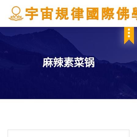
S
k
i
p
IBDSCL
t
o
c
o
n
麻辣素菜锅
t
e
n
t
學會服務
每週一素