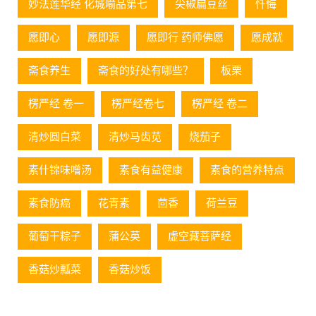
妙法莲华经 化城喻品第七
尖椒扁豆丝
忏悔
愿即心
愿即源
愿即行 药师佛愿
愿成就
斋食养生
斋食的好处有哪些？
板栗
楞严经 卷一
楞严经卷七
楞严经 卷二
清炒圆白菜
清炒马齿苋
烧茄子
素什锦味噌汤
素食有益健康
素食的营养特点
素食防癌
花青素
茴香
荷兰豆
葡萄⼲粽⼦
蒲公英
虚空藏菩萨经
香菇炒瓢菜
香菇炒饭