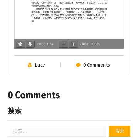
Page
1
/
4
Zoom
100%
Lucy
0 Comments
0 Comments
搜索
搜
索：