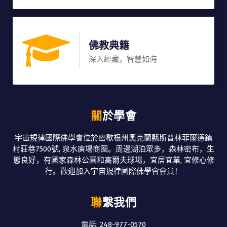
佛教典籍
深入經藏，智慧如海
關於學會
宇宙規律國際佛學會位於密歇根州奧克蘭縣斯普林菲爾德鎮
村莊巷7500號, 泉水廣場商圈。周邊湖泊眾多，森林密布，生
態良好，有國家森林公園和高爾夫球場，宜居宜業, 宜修心修
行。歡迎加入宇宙規律國際佛學會會員！
聯繫我們
電話: 248-977-0570