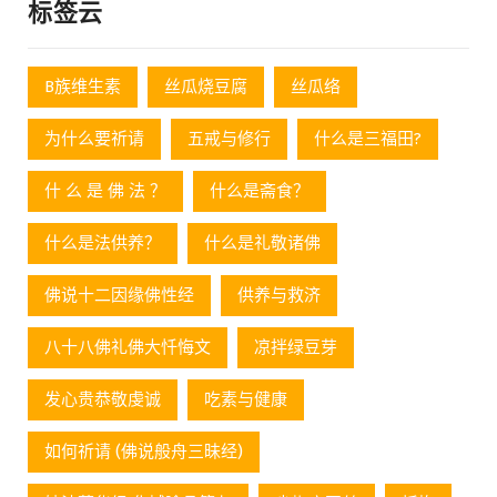
标签云
B族维生素
丝瓜烧豆腐
丝瓜络
为什么要祈请
五戒与修行
什么是三福田?
什 么 是 佛 法 ？
什么是斋食？
什么是法供养？
什么是礼敬诸佛
佛说十二因缘佛性经
供养与救济
八十八佛礼佛大忏悔文
凉拌绿豆芽
发心贵恭敬虔诚
吃素与健康
如何祈请 (佛说般舟三昧经)