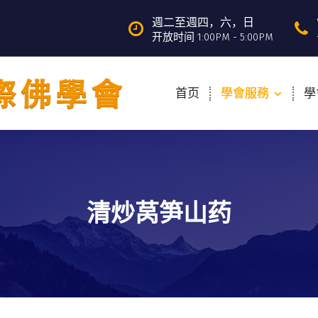
週二至週四，六，日
开放时间 1:00PM - 5:00PM
首页
學會服務
學
清炒莴笋山药