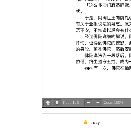
Page
1
/
5
Zoom
100%
Lucy