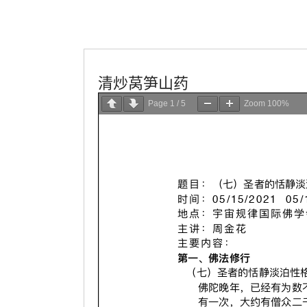
學會服務
每週一素
清炒莴笋山药
Page
1
/
5
Zoom
100%