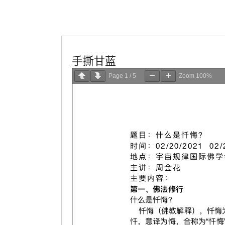
學會服務
每週一素
手撕甘蓝
Page
1
/
5
Zoom
100%