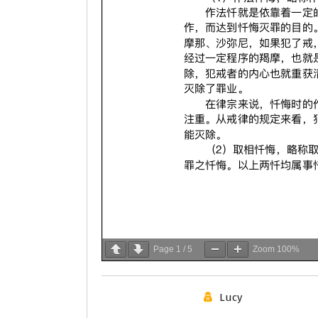
Page
1
/
5
Zoom
100%
Lucy