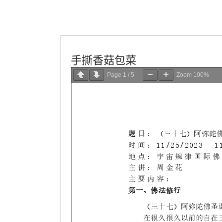
學會服務
每週一素
手撕香菇包菜
Page
1
/
5
Zoom
100%