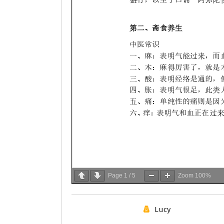
Page
1
/
5
Zoom
100%
Lucy