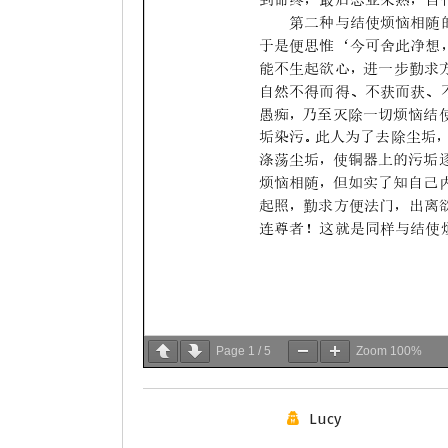
Page
1
/
5
Zoom
100%
Lucy