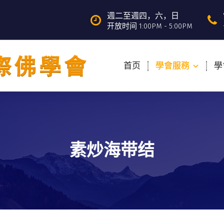
週二至週四，六，日
开放时间 1:00PM - 5:00PM
首页
學會服務
學
素炒海带结