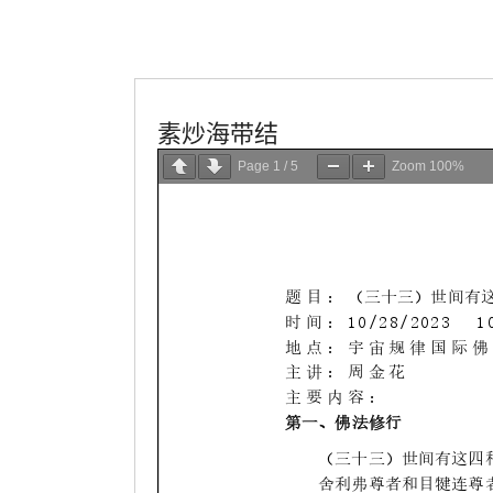
學會服務
每週一素
素炒海带结
Page
1
/
5
Zoom
100%