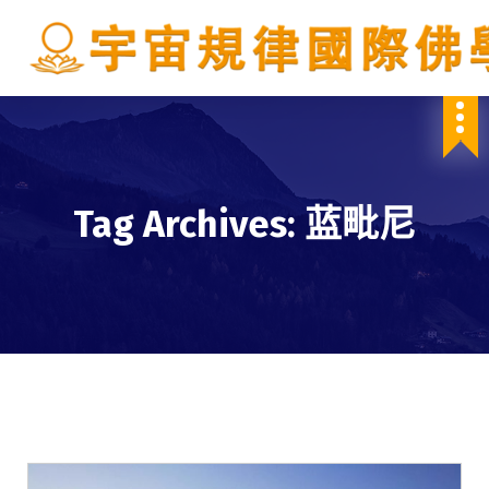
S
k
i
p
IBDSCL
t
o
c
o
n
Tag Archives: 蓝毗尼
t
e
n
t