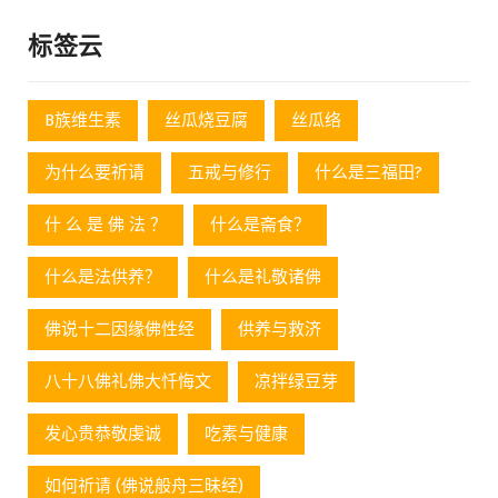
标签云
B族维生素
丝瓜烧豆腐
丝瓜络
为什么要祈请
五戒与修行
什么是三福田?
什 么 是 佛 法 ？
什么是斋食？
什么是法供养？
什么是礼敬诸佛
佛说十二因缘佛性经
供养与救济
八十八佛礼佛大忏悔文
凉拌绿豆芽
发心贵恭敬虔诚
吃素与健康
如何祈请 (佛说般舟三昧经)