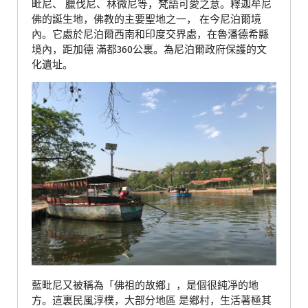
毗尼、 臘伐尼、林微尼等，梵語可愛之意。釋迦牟尼
佛的誕生地，佛教的主要聖地之一， 在今尼泊爾境
內。它處於尼泊爾西南和印度交界處，在魯潘德希縣
境內，距加德 滿都360公裏。為尼泊爾政府保護的文
化遺址。
藍毗尼又被稱為「佛祖的故鄉」，是個很純凈的地
方。這裏民風淳樸，大部分地區 是鄉村，生活著極其