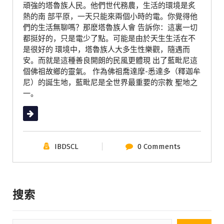
頑強的塔魯族人民。他們世代務農，生活的環境是炙
熱的南 部平原，一天只能來兩個小時的電。你覺得他
們的生活無聊嗎？那麽塔魯族人會 告訴你：這裏一切
都挺好的，只是電少了點。可能是由於天生生活在不
是很好的 環境中，塔魯族人大多生性樂觀，隨遇而
安。而就是這種善良開朗的民風更體現 出了藍毗尼這
個佛祖故鄉的靈氣。 作為佛祖喬達摩-悉達多（釋迦牟
尼）的誕生地，藍毗尼是全世界最重要的宗教 聖地之
一。
Read More
IBDSCL
0 Comments
搜索
搜