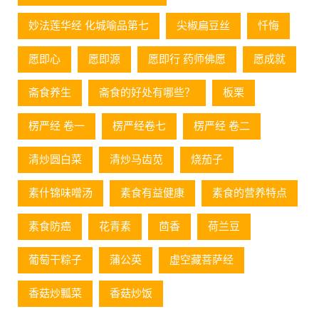
妙法莲华经 化城喻品第七
尖椒扁豆丝
忏悔
愿即心
愿即源
愿即行 药师佛愿
愿成就
斋食养生
斋食的好处有哪些？
板栗
楞严经 卷一
楞严经卷七
楞严经 卷二
清炒圆白菜
清炒马齿苋
烧茄子
素什锦味噌汤
素食有益健康
素食的营养特点
素食防癌
花青素
茴香
荷兰豆
葡萄⼲粽⼦
蒲公英
虚空藏菩萨经
香菇炒瓢菜
香菇炒饭