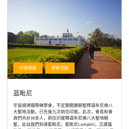
印度朝聖
學會活動
蓝毗尼
宇宙規律國際佛學會，不定期開展朝聖釋迦牟尼佛八
大聖地活動，已先後九次前往印度。此次，會長和會
員們共計30多人，前往印度釋迦牟尼佛八大聖地朝
聖，此站我們到達藍毗尼。藍毗尼Lumpinī，又譯嵐