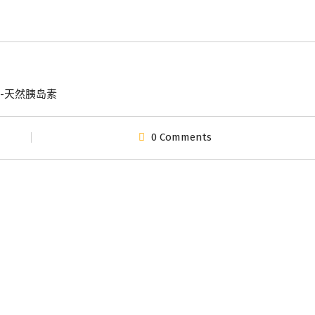
依-天然胰岛素
0 Comments