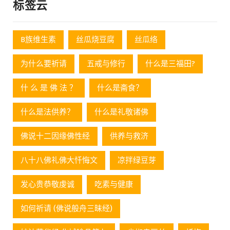
标签云
B族维生素
丝瓜烧豆腐
丝瓜络
为什么要祈请
五戒与修行
什么是三福田?
什 么 是 佛 法 ？
什么是斋食？
什么是法供养？
什么是礼敬诸佛
佛说十二因缘佛性经
供养与救济
八十八佛礼佛大忏悔文
凉拌绿豆芽
发心贵恭敬虔诚
吃素与健康
如何祈请 (佛说般舟三昧经)