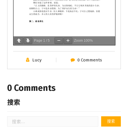
Page
1
/
5
Zoom
100%
Lucy
0 Comments
0 Comments
搜索
搜
索：