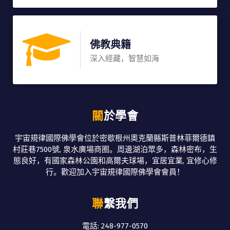
佛教典籍
深入經藏，智慧如海
關於學會
宇宙規律國際佛學會位於密歇根州奧克蘭縣斯普林菲爾德鎮
村莊巷7500號, 泉水廣場商圈。周邊湖泊眾多，森林密布，生
態良好，有國家森林公園和高爾夫球場，宜居宜業, 宜修心修
行。歡迎加入宇宙規律國際佛學會會員！
聯繫我們
電話: 248-977-0570