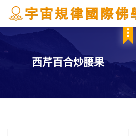
S
k
i
p
IBDSCL
t
o
c
o
n
西芹百合炒腰果
t
e
n
t
學會服務
每週一素