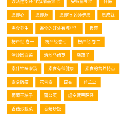
妙法莲华经 化城喻品第七
尖椒扁豆丝
忏悔
愿即心
愿即源
愿即行 药师佛愿
愿成就
斋食养生
斋食的好处有哪些？
板栗
楞严经 卷一
楞严经卷七
楞严经 卷二
清炒圆白菜
清炒马齿苋
烧茄子
素什锦味噌汤
素食有益健康
素食的营养特点
素食防癌
花青素
茴香
荷兰豆
葡萄⼲粽⼦
蒲公英
虚空藏菩萨经
香菇炒瓢菜
香菇炒饭