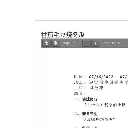
學會服務
每週一素
番茄毛豆烧冬瓜
Page
1
/
6
Zoom
100%