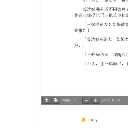
Page
1
/
6
Zoom
100%
Lucy