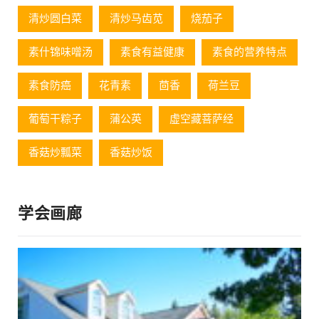
清炒圆白菜
清炒马齿苋
烧茄子
素什锦味噌汤
素食有益健康
素食的营养特点
素食防癌
花青素
茴香
荷兰豆
葡萄⼲粽⼦
蒲公英
虚空藏菩萨经
香菇炒瓢菜
香菇炒饭
学会画廊