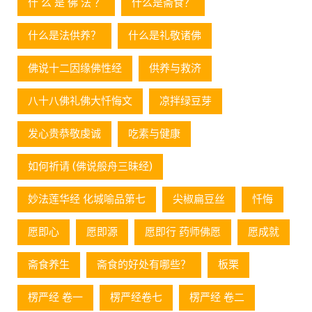
什 么 是 佛 法 ？
什么是斋食？
什么是法供养？
什么是礼敬诸佛
佛说十二因缘佛性经
供养与救济
八十八佛礼佛大忏悔文
凉拌绿豆芽
发心贵恭敬虔诚
吃素与健康
如何祈请 (佛说般舟三昧经)
妙法莲华经 化城喻品第七
尖椒扁豆丝
忏悔
愿即心
愿即源
愿即行 药师佛愿
愿成就
斋食养生
斋食的好处有哪些？
板栗
楞严经 卷一
楞严经卷七
楞严经 卷二