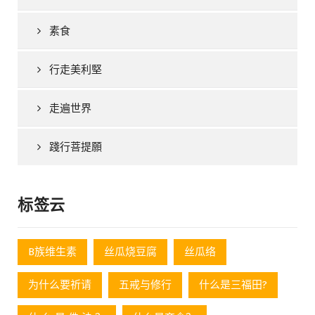
素食
行走美利堅
走遍世界
踐行菩提願
标签云
B族维生素
丝瓜烧豆腐
丝瓜络
为什么要祈请
五戒与修行
什么是三福田?