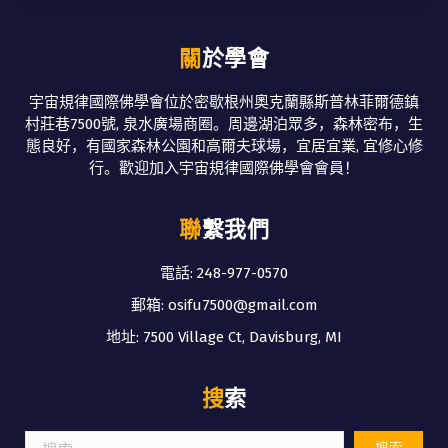
關於學會
宇宙規律國際佛學會位於密歇根州奧克蘭縣斯普林菲爾德鎮
村莊巷7500號, 泉水廣場商圈。周邊湖泊眾多，森林密布，生
態良好，有國家森林公園和高爾夫球場，宜居宜業, 宜修心修
行。歡迎加入宇宙規律國際佛學會會員！
聯繫我們
電話: 248-977-0570
郵箱: osifu7500@gmail.com
地址: 7500 Village Ct, Davisburg, MI
搜索
搜