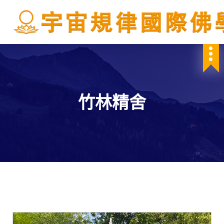
S
k
i
p
IBDSCL
t
o
c
o
n
竹林精舍
t
e
n
t