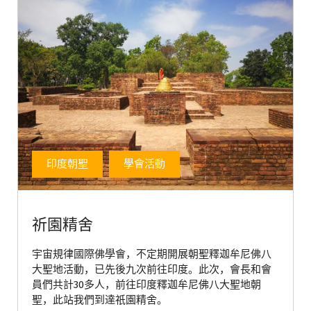
印度朝聖
學會活動
祈園精舍
宇宙規律國際佛學會，不定期開展朝聖釋迦牟尼佛八
大聖地活動，已先後九次前往印度。此次，會長和會
員們共計30多人，前往印度釋迦牟尼佛八大聖地朝
聖，此站我們到達祇園精舍。