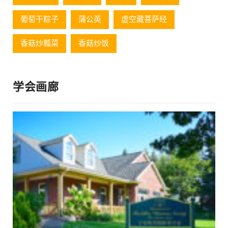
葡萄⼲粽⼦
蒲公英
虚空藏菩萨经
香菇炒瓢菜
香菇炒饭
学会画廊