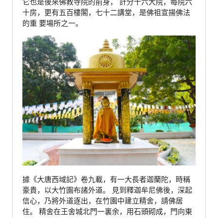
它也是後來佛教寺院的前身， 計分十六大院，每院六
十房，更有五百樓閣，七十二講堂，是佛祖宣揚佛法
的重 要場所之一。
據《大唐西域記》卷九載，有一大長者迦蘭陀，時稱
豪貴，以大竹園布諸外道。 見到釋迦牟尼佛後，深起
信心，乃將外道逐出，在竹園中建立精舍，請佛居
住。 精舍在王舍城北門一裏余，用石頭砌成，門向東