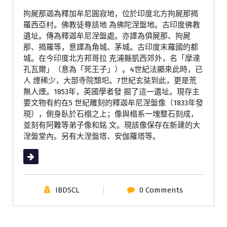
拘屍那迦為釋加牟尼圓寂地，位於印度北方拘屍那揭
羅西亞村。佛教徒尊該地 為佛陀涅盤地。古印度佛教
遺址。傳為釋迦牟尼涅盤處。亦譯為俱屍那、拘屍
那、揭羅等，意譯為角城、茅城。古印度末羅國的都
城。在今印度北方邦哥拉 克浦縣凱西郊外，名「摩達
孔瓦爾」（意為「死王子」）。4世紀法顯來此時，已
人 煙稀少，大部寺院頹圯。7世紀玄奘到此，更是荒
無人煙。1853年，英國學者發 掘了這一遺址。現存主
要文物有約在5 世紀雕刻的釋迦牟尼涅盤像（1833年發
現），側身臥於石榻之上；像與榻系一塊整石刻成，
並刻有阿難等弟子像和銘 文。現該像保存在新建的大
涅盤堂內。另有大涅盤塔、安伽羅塔等。
Read More
IBDSCL
0 Comments