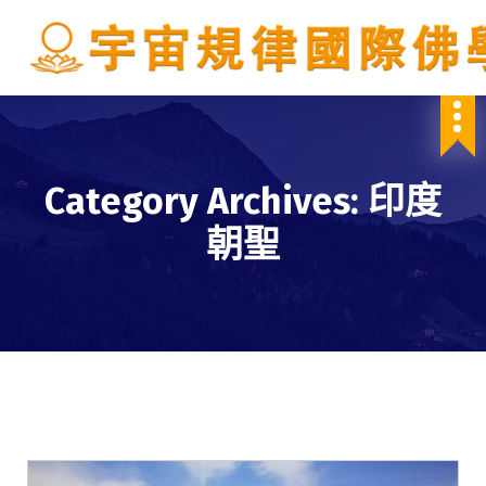
S
k
i
p
IBDSCL
t
o
c
o
Category Archives: 印度
n
t
朝聖
e
n
t