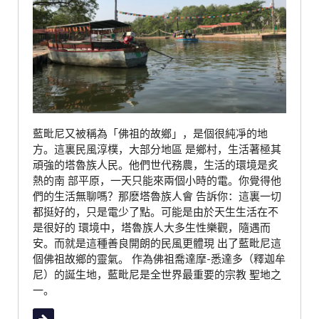
藍毗尼又被稱為「佛祖的故鄉」，是個很純凈的地
方。這裏民風淳樸，大部分地區 是鄉村，生活著極其
頑強的塔魯族人民。他們世代務農，生活的環境是炙
熱的南 部平原，一天只能來兩個小時的電。你覺得他
們的生活無聊嗎？那麽塔魯族人會 告訴你：這裏一切
都挺好的，只是電少了點。可能是由於天生生活在不
是很好的 環境中，塔魯族人大多生性樂觀，隨遇而
安。而就是這種善良開朗的民風更體現 出了藍毗尼這
個佛祖故鄉的靈氣。 作為佛祖喬達摩-悉達多（釋迦牟
尼）的誕生地，藍毗尼是全世界最重要的宗教 聖地之
一。
Read More