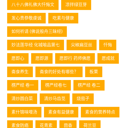
八十八佛礼佛大忏悔文
凉拌绿豆芽
发心贵恭敬虔诚
吃素与健康
如何祈请 (佛说般舟三昧经)
妙法莲华经 化城喻品第七
尖椒扁豆丝
忏悔
愿即心
愿即源
愿即行 药师佛愿
愿成就
斋食养生
斋食的好处有哪些？
板栗
楞严经 卷一
楞严经卷七
楞严经 卷二
清炒圆白菜
清炒马齿苋
烧茄子
素什锦味噌汤
素食有益健康
素食的营养特点
素食防癌
花青素
茴香
荷兰豆