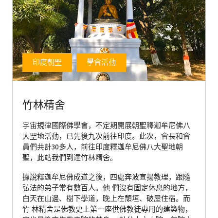
印度朝聖
學會活動
竹林精舍
宇宙規律國際佛學會，不定期開展朝聖釋迦牟尼佛八
大聖地活動，已先後九次前往印度。此次，會長和會
員們共計30多人，前往印度釋迦牟尼佛八大聖地朝
聖，此站我們到達竹林精舍。
據說釋迦牟尼佛成道之後，四處奔波宣揚教理，跟隨
弘法的弟子常有數百人。他 們沒有固定休息的地方，
白天在山邊、樹下學道，晚上在頹垣、破屋住宿。而
竹 林精舍是佛教史上第一座供佛教徒專用的建築物，