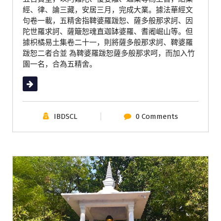
經、律、論三藏，安居三月，完成大業。據法華經文
句卷一載，五精舍指鞞婆羅跋恕、薩多般那求訶、因
陀世羅求訶、薩簸恕魂直迦缽婆羅、耆阇崛山等。但
據枳橘易土集卷二十一，則將薩多般那求訶、鞞婆羅
跋恕二者合並 為鞞婆羅跋恕薩多般那求呵，而加入竹
園一名，合為五精舍。
Read More
IBDSCL
0 Comments