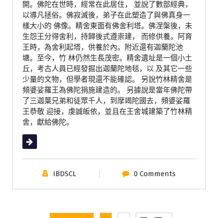
開。佛陀在世時，經常在此居住， 並說了數部經典，
以導凡拯俗。佛寂滅後，弟子在此塑造了與佛真身一
樣大小的 佛像。精舍東面有佛舍利塔。佛涅槃後，未
生怨王分得舍利，持歸後式遵崇建， 而修供養。阿育
王時，為舍利起塔，供養於內。附近還有迦蘭陀池
塘。至今，竹 林仍然生長茂密。精舍遺址是一個小土
丘，考古人員已經發掘出迦蘭陀地毯，以 及其它一些
少量的文物，但學者現還不能確認。 另說竹林精舍是
頻婆娑羅王為佛陀捐施建造的。 另據說是當年佛陀帶
了三迦葉兄弟和徒眾千人，到摩竭陀國去，頻婆娑羅
王恭敬 迎接，虔誠皈依，並且在王舍城建築了竹林精
舍，獻給佛陀。
Read More
IBDSCL
0 Comments