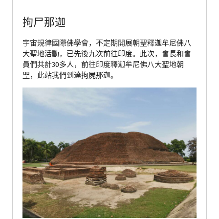
拘尸那迦
宇宙規律國際佛學會，不定期開展朝聖釋迦牟尼佛八
大聖地活動，已先後九次前往印度。此次，會長和會
員們共計30多人，前往印度釋迦牟尼佛八大聖地朝
聖，此站我們到達拘屍那迦。