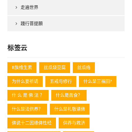
走遍世界
踐行菩提願
标签云
B族维生素
丝瓜烧豆腐
丝瓜络
为什么要祈请
五戒与修行
什么是三福田?
什 么 是 佛 法 ？
什么是斋食？
什么是法供养？
什么是礼敬诸佛
佛说十二因缘佛性经
供养与救济