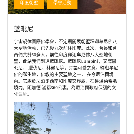
印度朝聖
學會活動
蓝毗尼
宇宙規律國際佛學會，不定期開展朝聖釋迦牟尼佛八
大聖地活動，已先後九次前往印度。此次，會長和會
員們共計30多人，前往印度釋迦牟尼佛八大聖地朝
聖，此站我們到達藍毗尼。藍毗尼Lumpinī，又譯嵐
毗尼、 臘伐尼、林微尼等，梵語可愛之意。釋迦牟尼
佛的誕生地，佛教的主要聖地之一， 在今尼泊爾境
內。它處於尼泊爾西南和印度交界處，在魯潘德希縣
境內，距加德 滿都360公裏。為尼泊爾政府保護的文
化遺址。