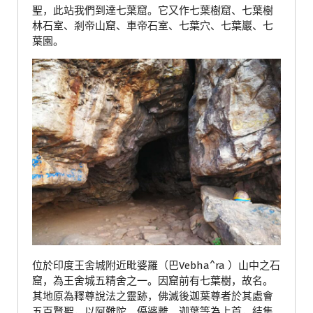
聖，此站我們到達七葉窟。它又作七葉樹窟、七葉樹
林石室、剎帝山窟、車帝石室、七葉穴、七葉巖、七
葉園。
位於印度王舍城附近毗婆羅（巴Vebha^ra ）山中之石
窟，為王舍城五精舍之一。因窟前有七葉樹，故名。
其地原為釋尊說法之靈跡，佛滅後迦葉尊者於其處會
五百賢聖，以阿難陀、優婆離、迦葉等為上首，結集