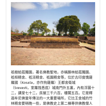
祇樹給孤獨園，著名佛教聖地，亦稱勝林給孤獨園、
祗桓精舍、祗洹精舍、祗園精舍等，位於古印度憍薩
羅國（Kosala，亦作拘薩羅）王都舍衛城
（Sravasti，室羅筏悉底）城南門外五裏，內有浮圖十
二，講堂七十二，房屋三千六百，樓閣五百。它是釋
迦牟尼佛當年傳法的一大重要場所，它比王舍城的竹
林精舍要稍晚一些，是佛教史上第二棟專供佛教僧人